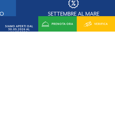
SETTEMBRE AL MARE
PRENOTA ORA
VERIFICA
SCONTO
SIAMO APERTI DAL
15%
30.05.2026 AL
14.09.2026
DISPONIBILITÁ
SU VILLINI, CASEMOBILI E PIAZZOLE