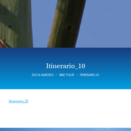
Itinerario_10
DUCA AMEDEO
BIKE TOUR
ITINERARIO_10
Itinerario_10