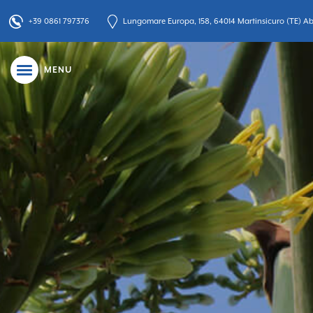
+39 0861 797376
Lungomare Europa, 158, 64014 Martinsicuro (TE) Abr
MENU