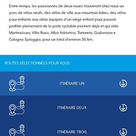
Entre-temps, les passionnés de deux-roues trouveront chez nous un
parc de vélos neufs, des vélos de ville aux mountain bikes, des vélos
pour enfants aux vélos équipés d’un siège enfant pour pouvoir
profiter pleinement de la piste cyclable existant déjà et qui relie
Martinsicuro, Villa Rosa, Alba Adriatica, Tortoreto, Giulianova e
Cologna Spiaggia, pour un total d’environ 30 km.
ROUTES SÉLECTIONNÉES POUR VOUS
ITINÉRAIRE UN
ITINÉRAIRE DEUX
ITINÉRAIRE TROIS