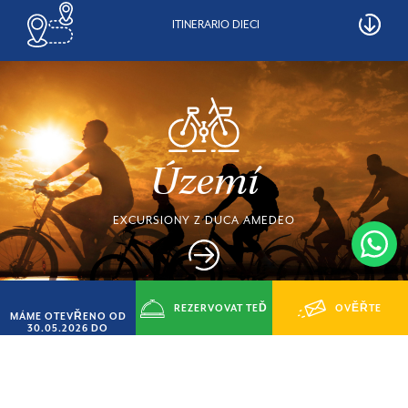
ITINERARIO DIECI
Území
EXCURSIONY Z DUCA AMEDEO
REZERVOVAT TEĎ
OVĚŘTE
MÁME OTEVŘENO OD
30.05.2026 DO
14.09.2026
SLEVY AŽ 20%
DOSTUPNOST
Objevte naše nabídky