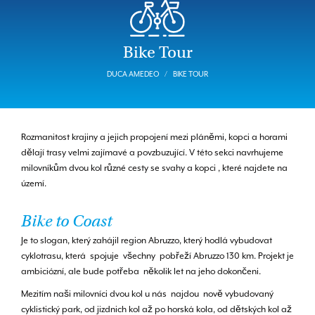
Bike Tour
DUCA AMEDEO
BIKE TOUR
Rozmanitost krajiny a jejich propojení mezi pláněmi, kopci a horami
dělají trasy velmi zajímavé a povzbuzující. V této sekci navrhujeme
milovníkům dvou kol různé cesty se svahy a kopci , které najdete na
území.
Bike to Coast
Je to slogan, který zahájil region Abruzzo, který hodlá vybudovat
cyklotrasu, která spojuje všechny pobřeží Abruzzo 130 km. Projekt je
ambiciózní, ale bude potřeba několik let na jeho dokončeni.
Mezitím naši milovníci dvou kol u nás najdou nově vybudovaný
cyklistický park, od jizdnich kol až po horská kola, od dětských kol až