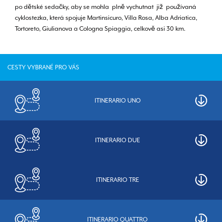
po dětské sedačky, aby se mohla plně vychutnat již používaná
cyklostezka, která spojuje Martinsicuro, Villa Rosa, Alba Adriatica,
Tortoreto, Giulianova a Cologna Spiaggia, celkově asi 30 km.
CESTY VYBRANÉ PRO VÁS
ITINERARIO UNO
ITINERARIO DUE
ITINERARIO TRE
ITINERARIO QUATTRO