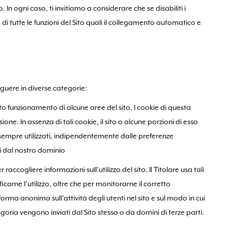
In ogni caso, ti invitiamo a considerare che se disabiliti i
di tutte le funzioni del Sito quali il collegamento automatico e
inguere in diverse categorie:
etto funzionamento di alcune aree del sito. I cookie di questa
e. In assenza di tali cookie, il sito o alcune porzioni di esso
mpre utilizzati, indipendentemente dalle preferenze
i dal nostro dominio
 raccogliere informazioni sull’utilizzo del sito. Il Titolare usa tali
ficarne l’utilizzo, oltre che per monitorarne il corretto
rma anonima sull’attività degli utenti nel sito e sul modo in cui
tegoria vengono inviati dal Sito stesso o da domini di terze parti.