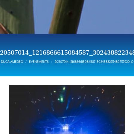
20507014_1216866615084587_30243882234
DUCA AMEDEO
ÉVÈNEMENTS
20507014_1216866615084587_3024388223480737920_O