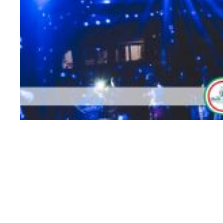
411751474_8739656