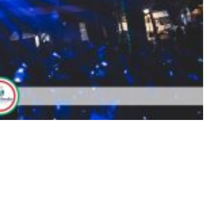
216656620844_o