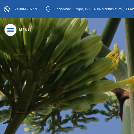
+39 0861 797376
Lungomare Europa, 158, 64014 Martinsicuro (TE) Abr
MENU