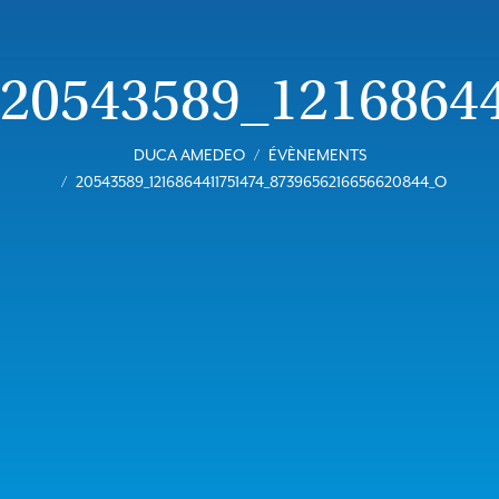
20543589_1216864
DUCA AMEDEO
ÉVÈNEMENTS
20543589_1216864411751474_8739656216656620844_O