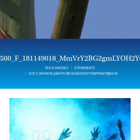
500_F_181149018_MmVrY2BG2gmLYOH2Y
DUCA AMEDEO
ÉVÈNEMENTS
500_F_181149018_MMVRY2BG2GMLYOH2YTDKFFNAE1PJJWUW