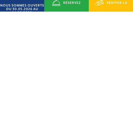
RÉSERVEZ
VÉRIFIER LA
NOUS SOMMES OUVERTS
DU 30.05.2026 AU
14.09.2026
MAINTENANT
DISPONIBILITÉ
OFFRE « JUIN SMART »
15% DE RÉDUCTION
VILLAGE