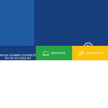
RÉSERVEZ
VÉRIFIER LA
NOUS SOMMES OUVERTS
OFFRE « JUIN SMART »
DU 30.05.2026 AU
14.09.2026
15% DE RÉDUCTION
MAINTENANT
DISPONIBILITÉ
VILLAGE