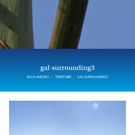
gal-surrounding3
DUCA AMEDEO
TERRITOIRE
GAL-SURROUNDING3