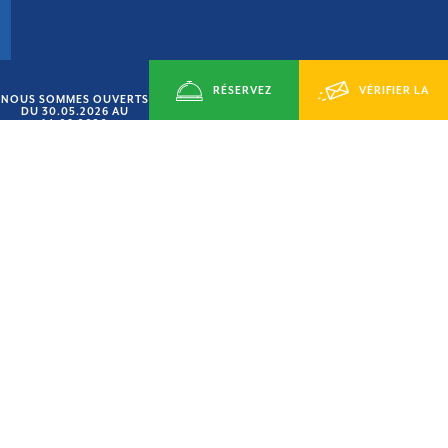
RÉSERVEZ
VÉRIFIER LA
NOUS SOMMES OUVERTS
DU 30.05.2026 AU
14.09.2026
MAINTENANT
DISPONIBILITÉ
OFFRE « JUIN SMART »
15% DE RÉDUCTION