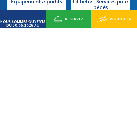
Équipements sportifs
Lit bébé - Services pour
bébés
RÉSERVEZ
VÉRIFIER LA
NOUS SOMMES OUVERTS
DU 30.05.2026 AU
14.09.2026
MAINTENANT
DISPONIBILITÉ
Wi-fi
Animation
Vat
Surveillance de nuit