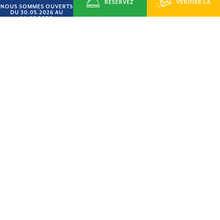
RÉSERVEZ
VÉRIFIER LA
NOUS SOMMES OUVERTS
DU 30.05.2026 AU
14.09.2026
MAINTENANT
DISPONIBILITÉ
Wi-fi
Animation
Vat
Surveillance de nuit
Garde des objets de
Climatisation
valeur