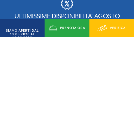
SETTEMBRE AL MARE
PRENOTA ORA
VERIFICA
SCONTO
SIAMO APERTI DAL
15%
30.05.2026 AL
14.09.2026
DISPONIBILITÁ
SU VILLINI, CASEMOBILI E PIAZZOLE