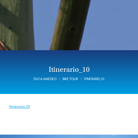
Itinerario_10
DUCA AMEDEO
BIKE TOUR
ITINERARIO_10
Itinerario_10