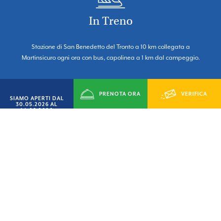
In Treno
Stazione di San Benedetto del Tronto a 10 km collegata a
Martinsicuro ogni ora con bus, capolinea a 1 km dal campeggio.
PRENOTA ORA
VERIFICA
SIAMO APERTI DAL
30.05.2026 AL
14.09.2026
DISPONIBILITÁ
In Autobus
Il Duca Amedeo è facilmente raggiungibile in bus dalle località
limitrofe.
Per info e orari trasporti visitare il sito
START