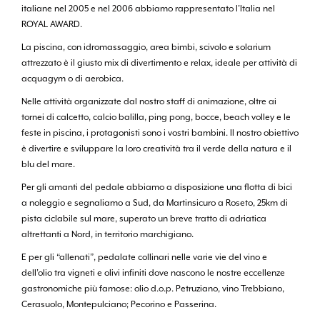
italiane nel 2005 e nel 2006 abbiamo rappresentato l’Italia nel
ROYAL AWARD.
La piscina, con idromassaggio, area bimbi, scivolo e solarium
attrezzato è il giusto mix di divertimento e relax, ideale per attività di
acquagym o di aerobica.
Nelle attività organizzate dal nostro staff di animazione, oltre ai
tornei di calcetto, calcio balilla, ping pong, bocce, beach volley e le
feste in piscina, i protagonisti sono i vostri bambini. Il nostro obiettivo
è divertire e sviluppare la loro creatività tra il verde della natura e il
blu del mare.
Per gli amanti del pedale abbiamo a disposizione una flotta di bici
a noleggio e segnaliamo a Sud, da Martinsicuro a Roseto, 25km di
pista ciclabile sul mare, superato un breve tratto di adriatica
altrettanti a Nord, in territorio marchigiano.
E per gli “allenati”, pedalate collinari nelle varie vie del vino e
dell’olio tra vigneti e olivi infiniti dove nascono le nostre eccellenze
gastronomiche più famose: olio d.o.p. Petruziano, vino Trebbiano,
Cerasuolo, Montepulciano; Pecorino e Passerina.