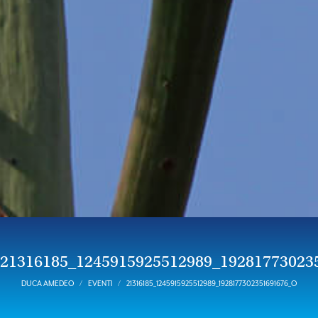
21316185_1245915925512989_19281773023
DUCA AMEDEO
EVENTI
21316185_1245915925512989_1928177302351691676_O