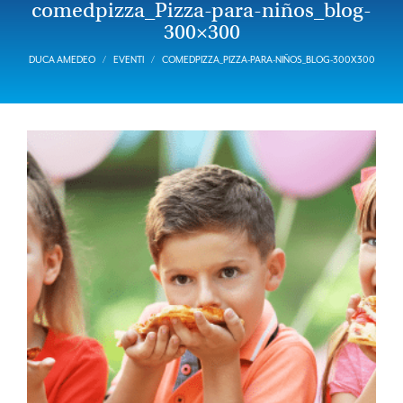
comedpizza_Pizza-para-niños_blog-
300×300
DUCA AMEDEO
EVENTI
COMEDPIZZA_PIZZA-PARA-NIÑOS_BLOG-300X300