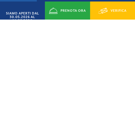
PRENOTA ORA
VERIFICA
SIAMO APERTI DAL
30.05.2026 AL
14.09.2026
DISPONIBILITÁ
SETTEMBRE AL MARE
SCONTO
15%
SU VILLINI, CASEMOBILI E PIAZZOLE