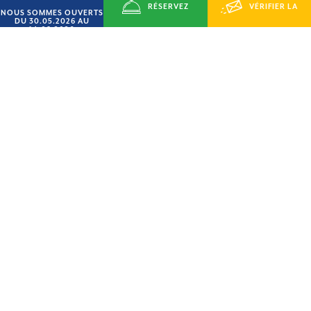
RÉSERVEZ
VÉRIFIER LA
NOUS SOMMES OUVERTS
DU 30.05.2026 AU
14.09.2026
MAINTENANT
DISPONIBILITÉ
OFFRE « JUIN SMART »
15% DE RÉDUCTION
VILLAGE