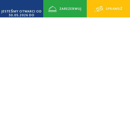
ZAREZERWUJ
SPRAWDŹ
JESTEŚMY OTWARCI OD
30.05.2026 DO
14.09.2026
TERAZ
DOSTĘPNOŚĆ
OFERTA „SMART CZERWIEC”
15% ZNIŻKA
VILLAGE