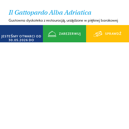
Il Gattopardo Alba Adriatica
Gustowna dyskoteka z restauracją, urządzone w pięknej barokowej
willi otoczonej urzekającymi ogrodami, oferuje aperitif, kolację,
świetną zabawę przy muzyce i imprezy z DJem.
ZAREZERWUJ
SPRAWDŹ
JESTEŚMY OTWARCI OD
30.05.2026 DO
Dowiedz się więcej
14.09.2026
TERAZ
DOSTĘPNOŚĆ
ZNIŻKI DO 20%
Odkryj nasze oferty