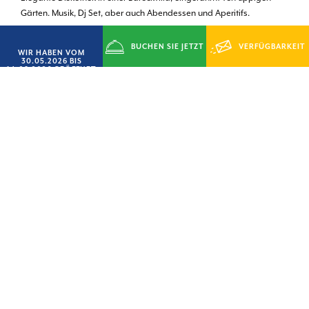
Gärten. Musik, Dj Set, aber auch Abendessen und Aperitifs.
Für mehr Infos besuchen Sie die Webseite.
BUCHEN SIE JETZT
VERFÜGBARKEIT
WIR HABEN VOM
30.05.2026 BIS
14.09.2026 GEÖFFNET
ANFRAGEN
RABATTE BIS 20%
Entdecken Sie unsere Angebote