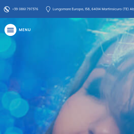
+39 0861 797376
Lungomare Europa, 158, 64014 Martinsicuro (TE) Abr
MENU