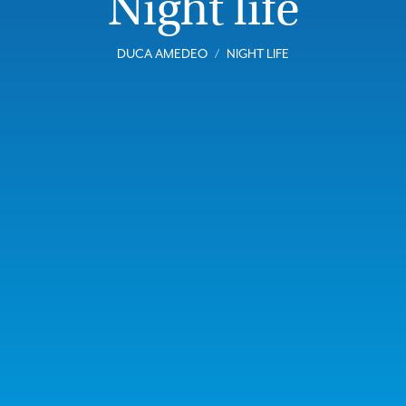
Night life
DUCA AMEDEO
NIGHT LIFE