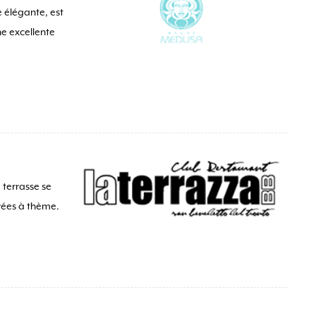
 élégante, est
ne excellente
 terrasse se
rées à thème.