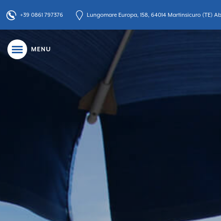
+39 0861 797376
Lungomare Europa, 158, 64014 Martinsicuro (TE) Abr
MENU