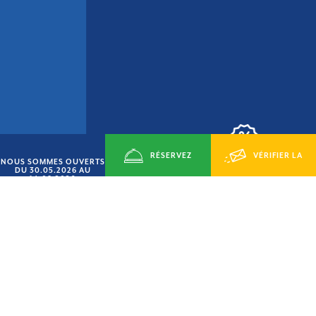
RÉSERVEZ
VÉRIFIER LA
NOUS SOMMES OUVERTS
OFFRE « JUIN SMART »
DU 30.05.2026 AU
14.09.2026
15% DE RÉDUCTION
MAINTENANT
DISPONIBILITÉ
VILLAGE