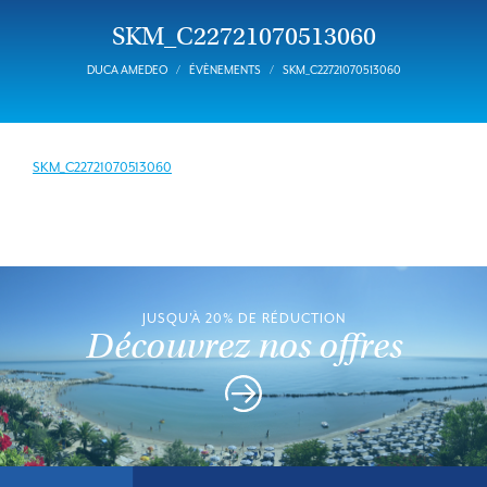
SKM_C22721070513060
DUCA AMEDEO
ÉVÈNEMENTS
SKM_C22721070513060
SKM_C22721070513060
JUSQU'À 20% DE RÉDUCTION
Découvrez nos offres