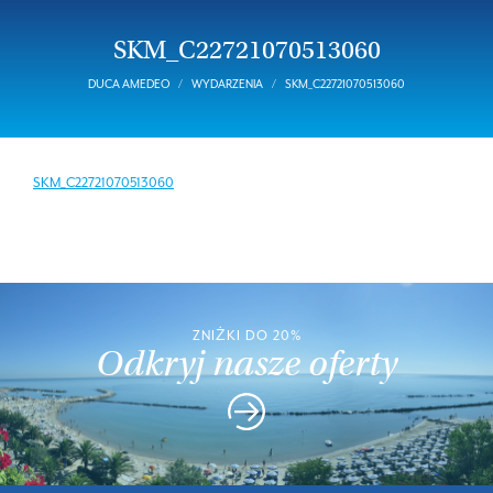
SKM_C22721070513060
DUCA AMEDEO
WYDARZENIA
SKM_C22721070513060
SKM_C22721070513060
ZNIŻKI DO 20%
Odkryj nasze oferty