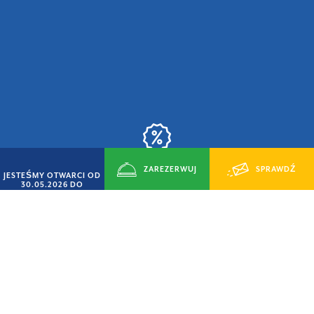
ZAREZERWUJ
SPRAWDŹ
JESTEŚMY OTWARCI OD
OFERTA „SMART CZERWIEC”
30.05.2026 DO
14.09.2026
15% ZNIŻKA
TERAZ
DOSTĘPNOŚĆ
VILLAGE