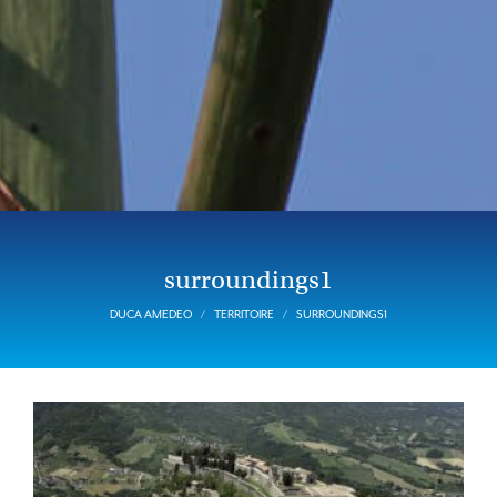
surroundings1
DUCA AMEDEO
TERRITOIRE
SURROUNDINGS1