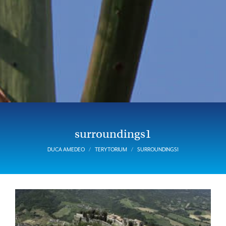
surroundings1
DUCA AMEDEO
TERYTORIUM
SURROUNDINGS1