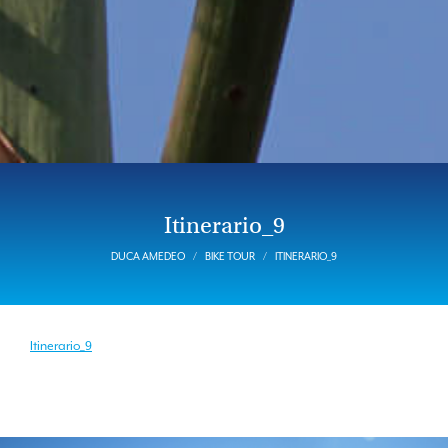
Itinerario_9
DUCA AMEDEO
BIKE TOUR
ITINERARIO_9
Itinerario_9