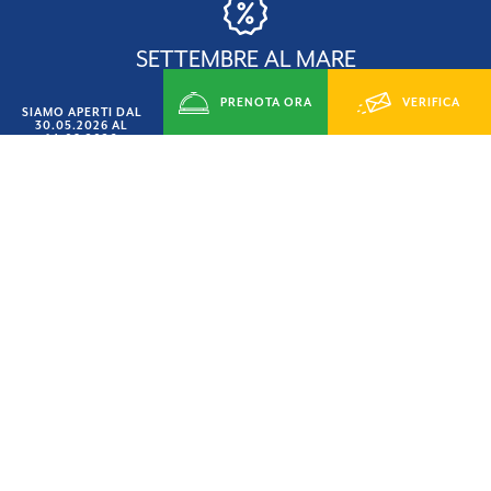
SETTEMBRE AL MARE
PRENOTA ORA
VERIFICA
SCONTO
SIAMO APERTI DAL
15%
30.05.2026 AL
14.09.2026
DISPONIBILITÁ
SU VILLINI, CASEMOBILI E PIAZZOLE