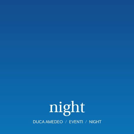
night
DUCA AMEDEO
EVENTI
NIGHT