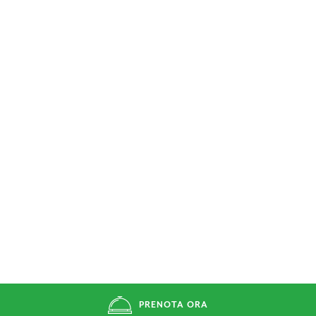
PRENOTA ORA