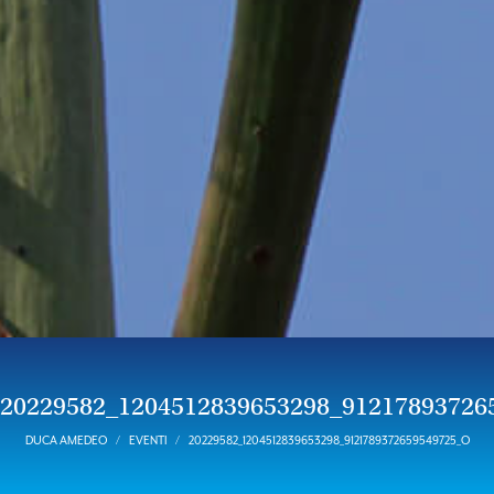
20229582_1204512839653298_91217893726
DUCA AMEDEO
EVENTI
20229582_1204512839653298_9121789372659549725_O