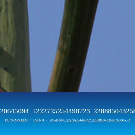
20645094_1222725254498723_22888504325
DUCA AMEDEO
EVENTI
20645094_1222725254498723_2288850432586760057_O