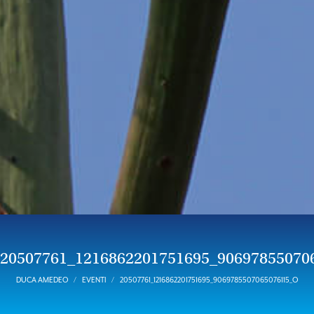
20507761_1216862201751695_90697855070
DUCA AMEDEO
EVENTI
20507761_1216862201751695_9069785507065076115_O