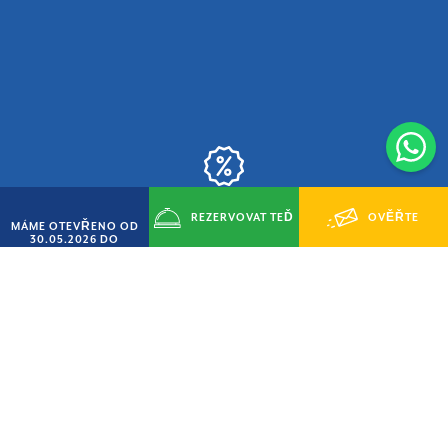
REZERVOVAT TEĎ
OVĚŘTE
MÁME OTEVŘENO OD
AKCE „CHYTRÝ ČERVEN“
30.05.2026 DO
14.09.2026
15% SLEVA
DOSTUPNOST
VILLAGE