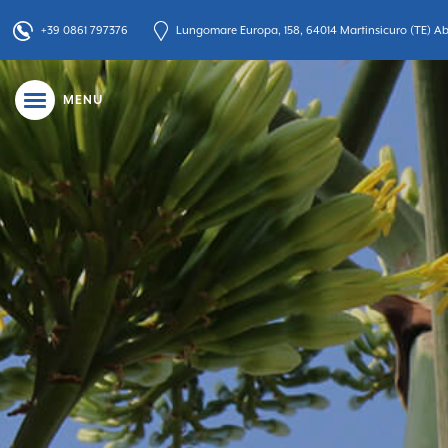
+39 0861 797376
Lungomare Europa, 158, 64014 Martinsicuro (TE) Abr
MENU