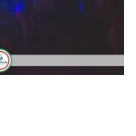
279879693971_o