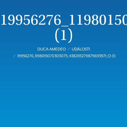
19956276_1198015
(1)
DUCA AMEDEO
UDÁLOSTI
19956276_1198015070303075_4382115279879693971_O (1)