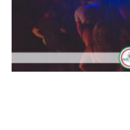
070303075_4382115