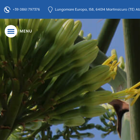
+39 0861 797376
Lungomare Europa, 158, 64014 Martinsicuro (TE) Abr
MENU