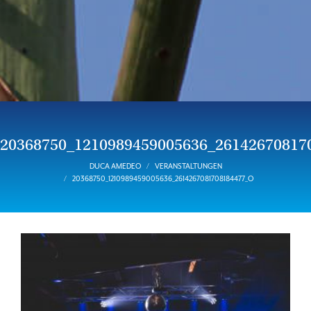
20368750_1210989459005636_26142670817
DUCA AMEDEO
VERANSTALTUNGEN
20368750_1210989459005636_2614267081708184477_O