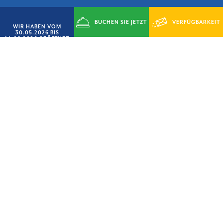
BUCHEN SIE JETZT
VERFÜGBARKEIT
WIR HABEN VOM
30.05.2026 BIS
14.09.2026 GEÖFFNET
ANFRAGEN
ANGEBOT „SMART-JUNI“
xBEEIL DICH
15% RABATT
DORF