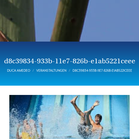
d8c39834-933b-11e7-826b-e1ab5221ceee
DUCA AMEDEO
VERANSTALTUNGEN
D8C39834-933B-11E7-826B-E1AB5221CEEE