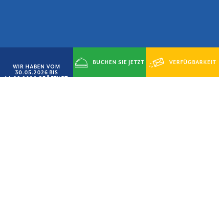
BUCHEN SIE JETZT
VERFÜGBARKEIT
WIR HABEN VOM
30.05.2026 BIS
14.09.2026 GEÖFFNET
ANFRAGEN
ANGEBOT „SMART-JUNI“
xBEEIL DICH