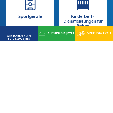
Sportgeräte
Kinderbett -
Dienstleistungen für
Babys
BUCHEN SIE JETZT
VERFÜGBARKEIT
WIR HABEN VOM
30.05.2026 BIS
14.09.2026 GEÖFFNET
ANFRAGEN
Wi-fi
Animation
Wanne
Nächtliche
Überwachung