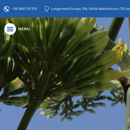
+39 0861 797376
Lungomare Europa, 158, 64014 Martinsicuro (TE) Abr
MENU