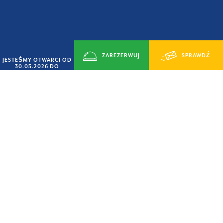
ZAREZERWUJ
SPRAWDŹ
JESTEŚMY OTWARCI OD
30.05.2026 DO
14.09.2026
TERAZ
DOSTĘPNOŚĆ
OFERTA „SMART CZERWIEC”