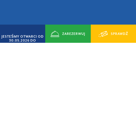
ZAREZERWUJ
SPRAWDŹ
JESTEŚMY OTWARCI OD
30.05.2026 DO
14.09.2026
TERAZ
DOSTĘPNOŚĆ
OFERTA „SMART CZERWIEC”