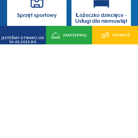
Sprzęt sportowy
Łóżeczko dziecięce -
Usługi dla niemowląt
ZAREZERWUJ
SPRAWDŹ
JESTEŚMY OTWARCI OD
30.05.2026 DO
14.09.2026
TERAZ
DOSTĘPNOŚĆ
Wi-fi
Animacja
Vat
Nadzór nocny