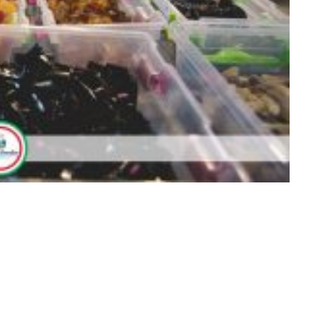
930055354161_o