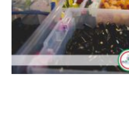
189653463_7143406