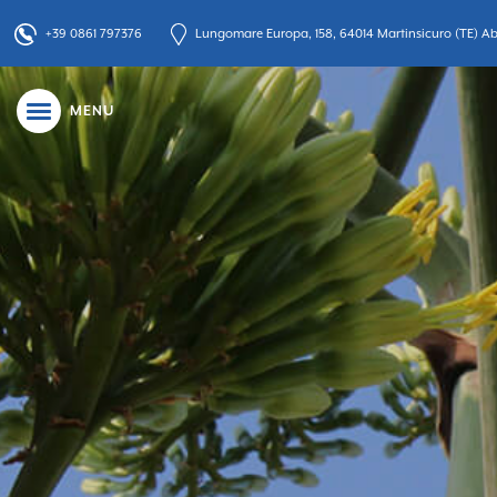
+39 0861 797376
Lungomare Europa, 158, 64014 Martinsicuro (TE) Abr
MENU