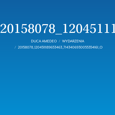
20158078_1204511
DUCA AMEDEO
WYDARZENIA
20158078_1204511189653463_7143406930055354161_O