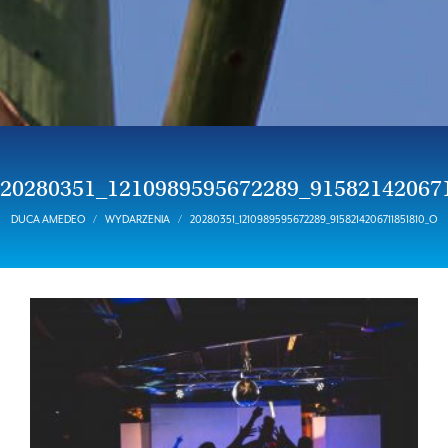
20280351_1210989595672289_91582142067
DUCA AMEDEO
WYDARZENIA
20280351_1210989595672289_9158214206711851810_O