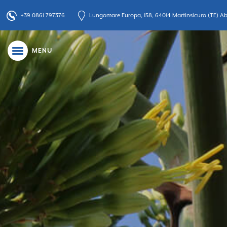
+39 0861 797376
Lungomare Europa, 158, 64014 Martinsicuro (TE) Abr
MENU