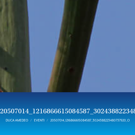
20507014_1216866615084587_30243882234
DUCA AMEDEO
EVENTI
20507014_1216866615084587_3024388223480737920_O