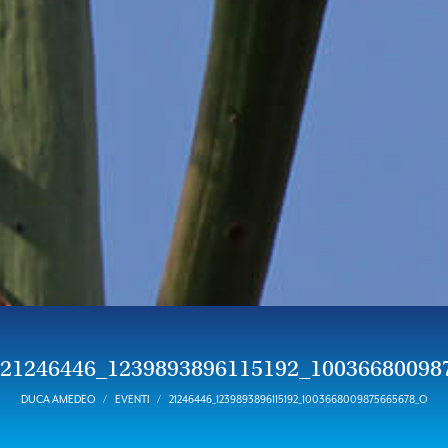
21246446_1239893896115192_10036680098
DUCA AMEDEO
EVENTI
21246446_1239893896115192_1003668009875665678_O