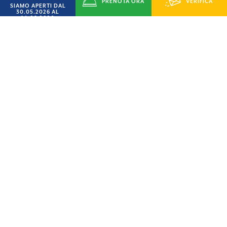
PRENOTA ORA
VERIFICA
SIAMO APERTI DAL
30.05.2026 AL
14.09.2026
DISPONIBILITÁ
Deposito valori
Climatizzazione
Domande frequenti
Quali sono gli orari di check-in?
A che ora si deve lasciare